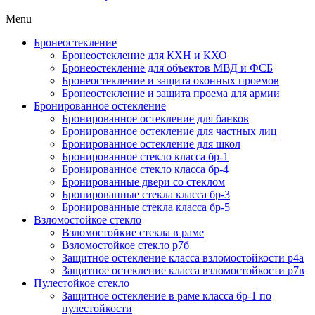
Menu
Бронеостекление
Бронеостекление для КХН и КХО
Бронеостекление для объектов МВД и ФСБ
Бронеостекление и защита оконных проемов
Бронеостекление и защита проема для армии
Бронированное остекление
Бронированное остекление для банков
Бронированное остекление для частных лиц
Бронированное остекление для школ
Бронированное стекло класса бр-1
Бронированное стекло класса бр-4
Бронированные двери со стеклом
Бронированные стекла класса бр-3
Бронированные стекла класса бр-5
Взломостойкое стекло
Взломостойкие стекла в раме
Взломостойкое стекло р7б
Защитное остекление класса взломостойкости р4а
Защитное остекление класса взломостойкости р7в
Пулестойкое стекло
Защитное остекление в раме класса бр-1 по
пулестойкости