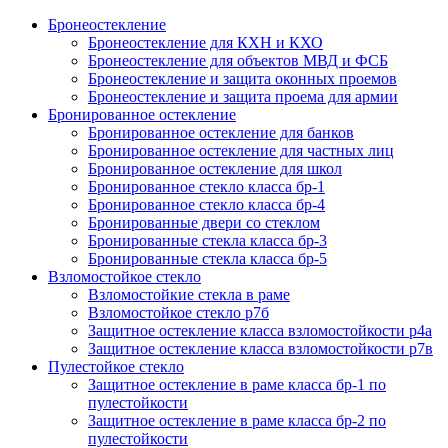
Бронеостекление
Бронеостекление для КХН и КХО
Бронеостекление для объектов МВД и ФСБ
Бронеостекление и защита оконных проемов
Бронеостекление и защита проема для армии
Бронированное остекление
Бронированное остекление для банков
Бронированное остекление для частных лиц
Бронированное остекление для школ
Бронированное стекло класса бр-1
Бронированное стекло класса бр-4
Бронированные двери со стеклом
Бронированные стекла класса бр-3
Бронированные стекла класса бр-5
Взломостойкое стекло
Взломостойкие стекла в раме
Взломостойкое стекло р7б
Защитное остекление класса взломостойкости р4а
Защитное остекление класса взломостойкости р7в
Пулестойкое стекло
Защитное остекление в раме класса бр-1 по
пулестойкости
Защитное остекление в раме класса бр-2 по
пулестойкости