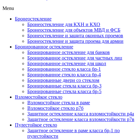
Menu
Бронеостекление
Бронеостекление для КХН и КХО
Бронеостекление для объектов МВД и ФСБ
Бронеостекление и защита оконных проемов
Бронеостекление и защита проема для армии
Бронированное остекление
Бронированное остекление для банков
Бронированное остекление для частных лиц
Бронированное остекление для школ
Бронированное стекло класса бр-1
Бронированное стекло класса бр-4
Бронированные двери со стеклом
Бронированные стекла класса бр-3
Бронированные стекла класса бр-5
Взломостойкое стекло
Взломостойкие стекла в раме
Взломостойкое стекло р7б
Защитное остекление класса взломостойкости р4а
Защитное остекление класса взломостойкости р7в
Пулестойкое стекло
Защитное остекление в раме класса бр-1 по
пулестойкости