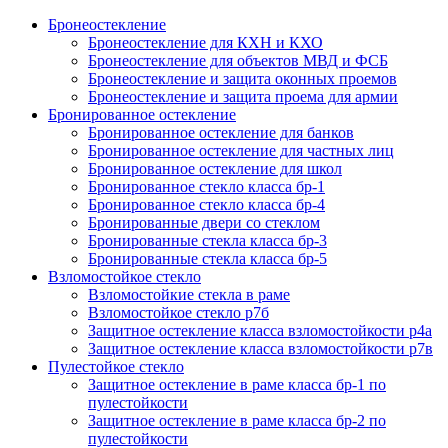
Бронеостекление
Бронеостекление для КХН и КХО
Бронеостекление для объектов МВД и ФСБ
Бронеостекление и защита оконных проемов
Бронеостекление и защита проема для армии
Бронированное остекление
Бронированное остекление для банков
Бронированное остекление для частных лиц
Бронированное остекление для школ
Бронированное стекло класса бр-1
Бронированное стекло класса бр-4
Бронированные двери со стеклом
Бронированные стекла класса бр-3
Бронированные стекла класса бр-5
Взломостойкое стекло
Взломостойкие стекла в раме
Взломостойкое стекло р7б
Защитное остекление класса взломостойкости р4а
Защитное остекление класса взломостойкости р7в
Пулестойкое стекло
Защитное остекление в раме класса бр-1 по
пулестойкости
Защитное остекление в раме класса бр-2 по
пулестойкости