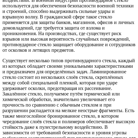
воздействий. В военной индустрии противоударное стекло
используется для обеспечения безопасности военной техники
и строений, способно выдерживать сильные удары и
взрывную волну. В гражданской сфере такое стекло
применяется для защиты банков, магазинов, офисов и личных
домовладений, где требуется защита от взлома и
проникновения. На производствах, где существует риск
взрывов или высокая вероятность случайных повреждений,
противоударное стекло защищает оборудование и сотрудников
от осколков и летящих предметов.
Существует несколько типов противоударного стекла, каждый
из которых обладает своими уникальными характеристиками
и предназначен для определённых задач. Ламинированное
стекло состоит из нескольких слоёв стекла, скреплённых
между собой специальной пленкой, которая при ударе
удерживает осколки, предотвращая их рассеивание.
Закалённое стекло, получаемое путём термической или
химической обработки, значительно увеличивает его
прочность по сравнению с обычным стеклом и при
разрушении распадается на мелкие неострые фрагменты. Есть
также многослойное бронированное стекло, в котором
чередование слоёв стекла и полимеров обеспечивает высокую
стойкость даже к пулестрельному воздействию. В
зависимости от требований безопасности и уровня угрозы