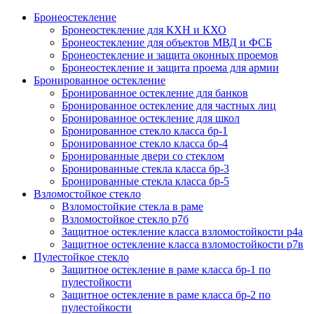
Бронеостекление
Бронеостекление для КХН и КХО
Бронеостекление для объектов МВД и ФСБ
Бронеостекление и защита оконных проемов
Бронеостекление и защита проема для армии
Бронированное остекление
Бронированное остекление для банков
Бронированное остекление для частных лиц
Бронированное остекление для школ
Бронированное стекло класса бр-1
Бронированное стекло класса бр-4
Бронированные двери со стеклом
Бронированные стекла класса бр-3
Бронированные стекла класса бр-5
Взломостойкое стекло
Взломостойкие стекла в раме
Взломостойкое стекло р7б
Защитное остекление класса взломостойкости р4а
Защитное остекление класса взломостойкости р7в
Пулестойкое стекло
Защитное остекление в раме класса бр-1 по
пулестойкости
Защитное остекление в раме класса бр-2 по
пулестойкости