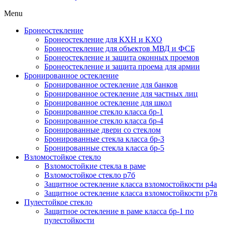
Menu
Бронеостекление
Бронеостекление для КХН и КХО
Бронеостекление для объектов МВД и ФСБ
Бронеостекление и защита оконных проемов
Бронеостекление и защита проема для армии
Бронированное остекление
Бронированное остекление для банков
Бронированное остекление для частных лиц
Бронированное остекление для школ
Бронированное стекло класса бр-1
Бронированное стекло класса бр-4
Бронированные двери со стеклом
Бронированные стекла класса бр-3
Бронированные стекла класса бр-5
Взломостойкое стекло
Взломостойкие стекла в раме
Взломостойкое стекло р7б
Защитное остекление класса взломостойкости р4а
Защитное остекление класса взломостойкости р7в
Пулестойкое стекло
Защитное остекление в раме класса бр-1 по
пулестойкости